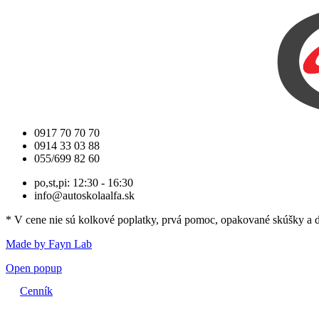
0917 70 70 70
0914 33 03 88
055/699 82 60
po,st,pi: 12:30 - 16:30
info@autoskolaalfa.sk
* V cene nie sú kolkové poplatky, prvá pomoc, opakované skúšky a 
Made by Fayn Lab
Open popup
Cenník