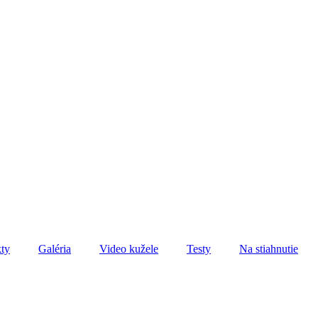
ty
Galéria
Video kužele
Testy
Na stiahnutie