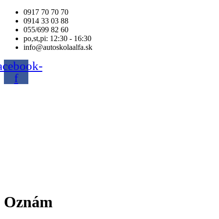
Preskočiť
0917 70 70 70
na
0914 33 03 88
obsah
055/699 82 60
po,st,pi: 12:30 - 16:30
info@autoskolaalfa.sk
acebook-
f
Oznám