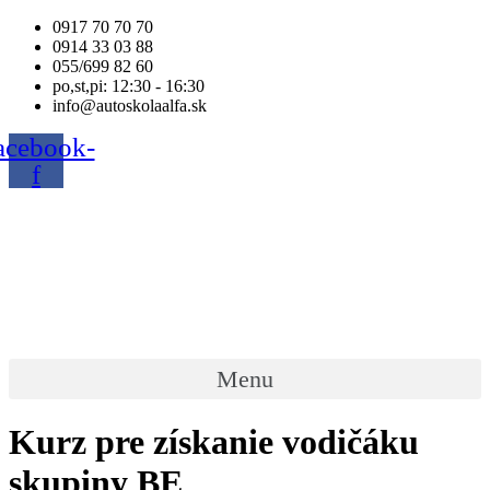
Preskočiť
0917 70 70 70
na
0914 33 03 88
obsah
055/699 82 60
po,st,pi: 12:30 - 16:30
info@autoskolaalfa.sk
acebook-
f
Menu
Kurz pre získanie vodičáku
skupiny BE