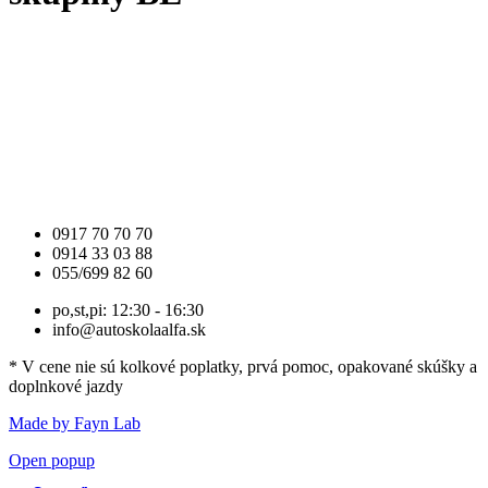
0917 70 70 70
0914 33 03 88
055/699 82 60
po,st,pi: 12:30 - 16:30
info@autoskolaalfa.sk
* V cene nie sú kolkové poplatky, prvá pomoc, opakované skúšky a
doplnkové jazdy
Made by Fayn Lab
Open popup